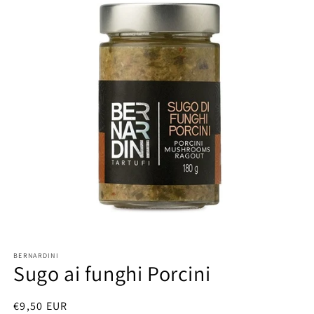
Apri
contenuti
BERNARDINI
multimediali
Sugo ai funghi Porcini
1
in
finestra
modale
Prezzo
€9,50 EUR