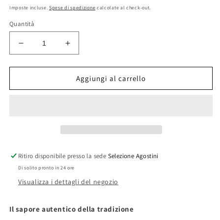
di
Imposte incluse.
Spese di spedizione
calcolate al check-out.
listino
Quantità
Diminuisci
Aumenta
quantità
quantità
per
per
Sugo
Sugo
Aggiungi al carrello
ai
ai
funghi
funghi
Porcini
Porcini
Ritiro disponibile presso la sede
Selezione Agostini
Di solito pronto in 24 ore
Visualizza i dettagli del negozio
Il sapore autentico della tradizione