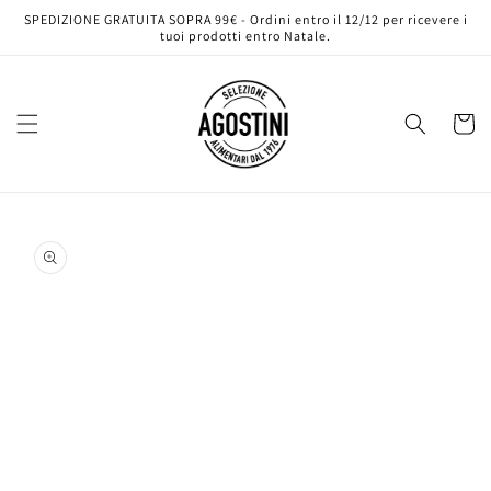
Vai
SPEDIZIONE GRATUITA SOPRA 99€ - Ordini entro il 12/12 per ricevere i
direttamente
tuoi prodotti entro Natale.
ai contenuti
Carrell
Passa alle
informazioni
sul prodotto