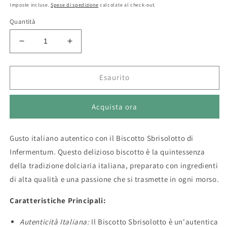
di
Imposte incluse.
Spese di spedizione
calcolate al check-out.
listino
Quantità
Diminuisci
Aumenta
quantità
quantità
per
per
Il
Il
Esaurito
Biscotto
Biscotto
Sbrisolotto
Sbrisolotto
Acquista ora
Gusto italiano autentico con il Biscotto Sbrisolotto di
Infermentum. Questo delizioso biscotto è la quintessenza
della tradizione dolciaria italiana, preparato con ingredienti
di alta qualità e una passione che si trasmette in ogni morso.
Caratteristiche Principali:
Autenticità Italiana:
Il Biscotto Sbrisolotto è un'autentica