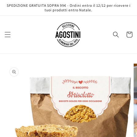
Vai
SPEDIZIONE GRATUITA SOPRA 99€ - Ordini entro il 12/12 per ricevere i
direttamente
tuoi prodotti entro Natale.
ai contenuti
Carrell
Passa alle
informazioni
sul prodotto