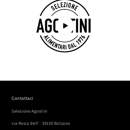
Contattaci
Selezione Agostini
via Resia 84/F - 39100 Bolzano